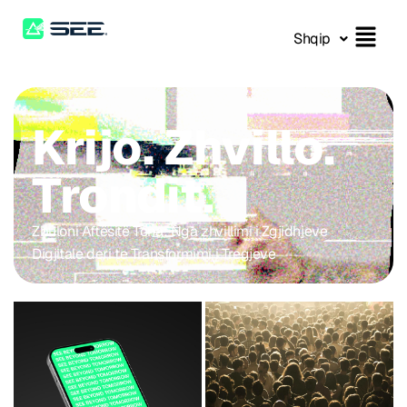
Shqip
Krijo. Zhvillo.
Trondit.
Zbuloni Aftësitë Tona: Nga zhvillimi i Zgjidhjeve
Digjitale deri te Transformimi i Tregjeve