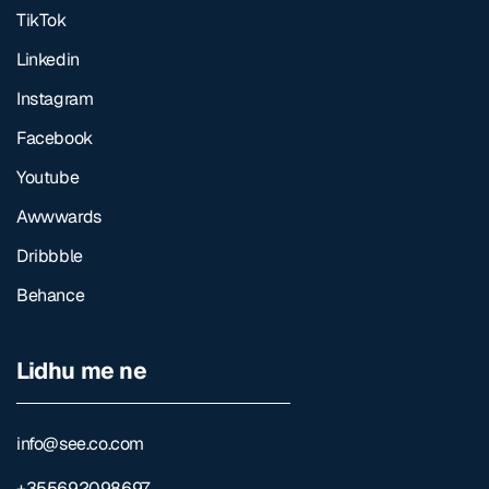
TikTok
Linkedin
Instagram
Facebook
Youtube
Awwwards
Dribbble
Behance
Lidhu me ne
info@see.co.com
+355692098697